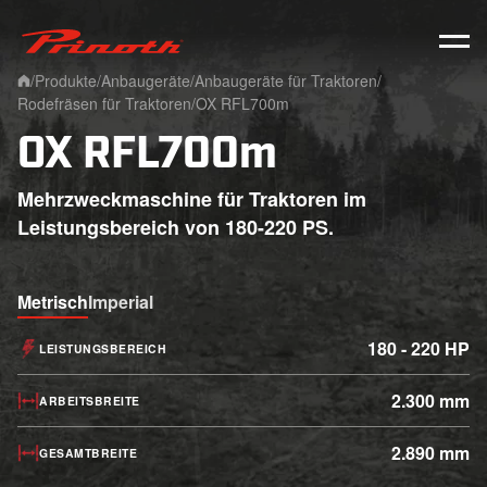
Prinoth - Corporate Website
/
Produkte
/
Anbaugeräte
/
Anbaugeräte für Traktoren
/
Home
Rodefräsen für Traktoren
/
OX RFL700m
OX RFL700m
Mehrzweckmaschine für Traktoren im
Leistungsbereich von 180-220 PS.
Metrisch
Imperial
180 - 220 HP
LEISTUNGSBEREICH
2.300 mm
ARBEITSBREITE
2.890 mm
GESAMTBREITE