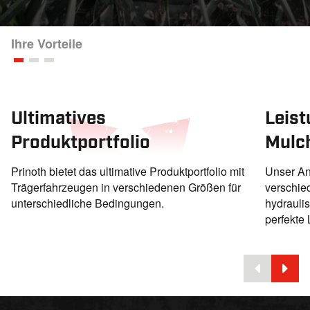
Ihre Vorteile
Ultimatives
Leist
Produktportfolio
Mulc
Prinoth bietet das ultimative Produktportfolio mit
Unser An
Trägerfahrzeugen in verschiedenen Größen für
verschie
unterschiedliche Bedingungen.
hydraulis
perfekte