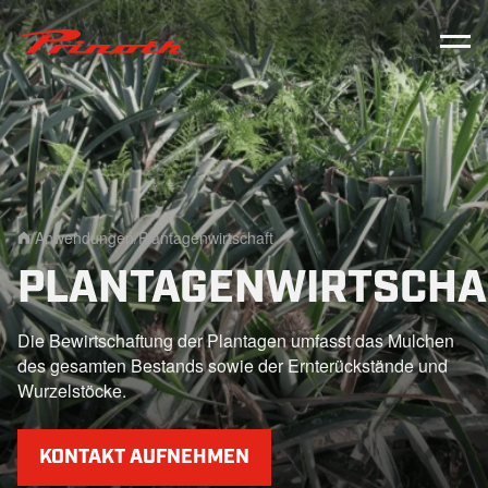
Prinoth - Corporate Website
/
Anwendungen
/
Plantagenwirtschaft
Home
PLANTAGENWIRTSCHA
Die Bewirtschaftung der Plantagen umfasst das Mulchen
des gesamten Bestands sowie der Ernterückstände und
Wurzelstöcke.
KONTAKT AUFNEHMEN