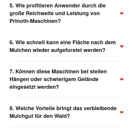
5. Wie profitieren Anwender durch die
– sowohl mechanisch als auch hydraulisch. In vielen
große Reichweite und Leistung von
Fällen ist eine Nachrüstung problemlos möglich.
Prinoth-Maschinen?
Große Reichweite und hohe Leistung sorgen dafür,
6. Wie schnell kann eine Fläche nach dem
dass auch weitläufige Schadflächen oder stark
Mulchen wieder aufgeforstet werden?
bewachsenes Gelände schnell bearbeitet werden
können, was Zeit und Kosten spart und gleichzeitig
die Sicherheit erhöht.
Da das Mulchgut direkt auf der Fläche verbleibt und
7. Können diese Maschinen bei steilen
den Boden verbessert, kann unmittelbar nach der
Hängen oder schwierigem Gelände
Bearbeitung mit der Wiederaufforstung begonnen
werden.
eingesetzt werden?
Ja, die Maschinen sind dafür konzipiert, auch auf
8. Welche Vorteile bringt das verbleibende
anspruchsvollen Geländeformen wie steilen Hängen
Mulchgut für den Wald?
oder unebenem Waldboden maximale Effizienz und
Sicherheit zu gewährleisten.
Das verbleibende Mulchgut fördert eine natürliche