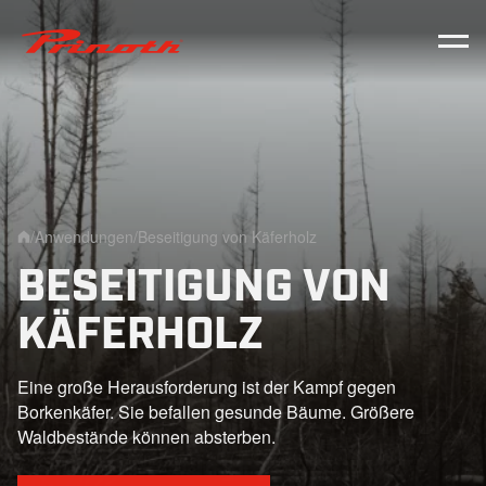
Prinoth - Corporate Website
/
Anwendungen
/
Beseitigung von Käferholz
Home
BESEITIGUNG VON
KÄFERHOLZ
Eine große Herausforderung ist der Kampf gegen
Borkenkäfer. Sie befallen gesunde Bäume. Größere
Waldbestände können absterben.