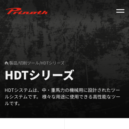
Prinoth - Corporate Website
/
製品
/
切削ツール
/
HDTシリーズ
Home
HDTシリーズ
HDTシステムは、中・重馬力の機械用に設計されたツー
ルシステムです。 様々な用途に使用できる高性能なツー
ルです。