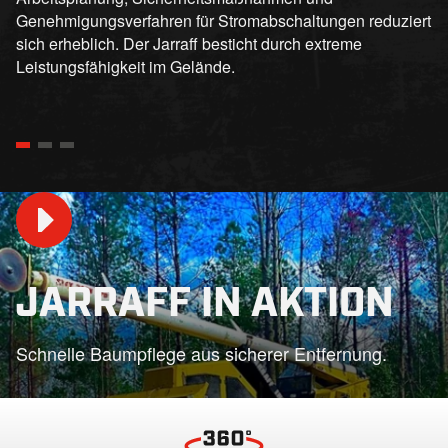
Genehmigungsverfahren für Stromabschaltungen reduziert
sich erheblich. Der Jarraff besticht durch extreme
Leistungsfähigkeit im Gelände.
JARRAFF IN AKTION
Play
Schnelle Baumpflege aus sicherer Entfernung.
01:07
Play
Mute
Settings
PIP
En
fu