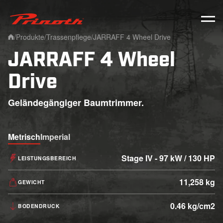
Prinoth - Corporate Website
/
Produkte
/
Trassenpflege
/
JARRAFF 4 Wheel Drive
Home
JARRAFF 4 Wheel
Drive
Geländegängiger Baumtrimmer.
Metrisch
Imperial
Stage IV - 97 kW / 130 HP
LEISTUNGSBEREICH
11,258 kg
GEWICHT
0.46 kg/cm2
BODENDRUCK