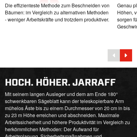
Die effizienteste Methode zum Beschneiden von
Genau pla
Bäumen: im Vergleich zu alternativen Methoden
Höhen, v
- weniger Arbeitskräfte und trotzdem produktiver.
sorgen fü
Geschwin
HOCH. HÖHER. JARRAFF
Mit seinem langen Ausleger und dem am Ende 180°
schwenkbaren Sägeblatt kann der teleskopierbare Arm
mühelos Äste bis zu einem Durchmesser von 20 cm in bis
zu 23 m Höhe erreichen und abschneiden. Maximale
Arbeitssicherheit und höhere Produktivität im Vergleich zu
herkömmlichen Methoden: Der Aufwand für
Arbeitsplanung, Sicherheitsmaßnahmen und