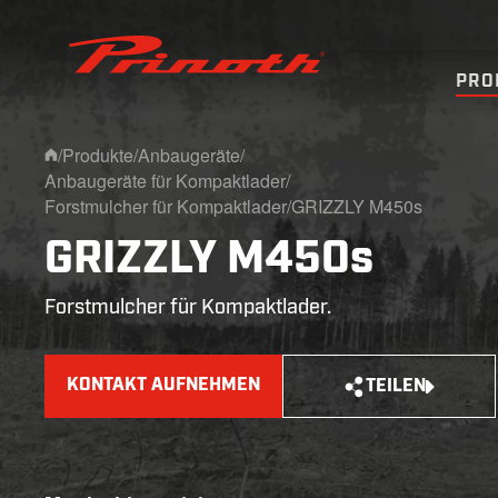
Prinoth - Corporate Website
PRO
/
Produkte
/
Anbaugeräte
/
Home
Anbaugeräte für Kompaktlader
/
Forstmulcher für Kompaktlader
/
GRIZZLY M450s
GRIZZLY M450s
Forstmulcher für Kompaktlader.
KONTAKT AUFNEHMEN
TEILEN