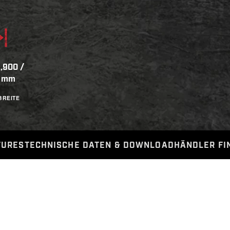
1,900 /
0 mm
BREITE
TURES
TECHNISCHE DATEN
& DOWNLOAD
HÄNDLER FI