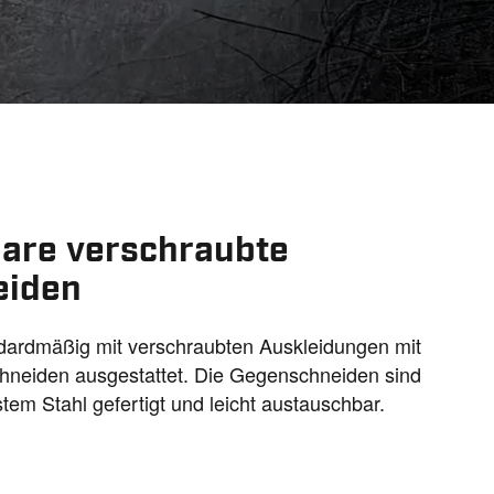
01:46
Mute
Settings
PIP
En
fu
are verschraubte
eiden
dardmäßig mit verschraubten Auskleidungen mit
neiden ausgestattet. Die Gegenschneiden sind
tem Stahl gefertigt und leicht austauschbar.