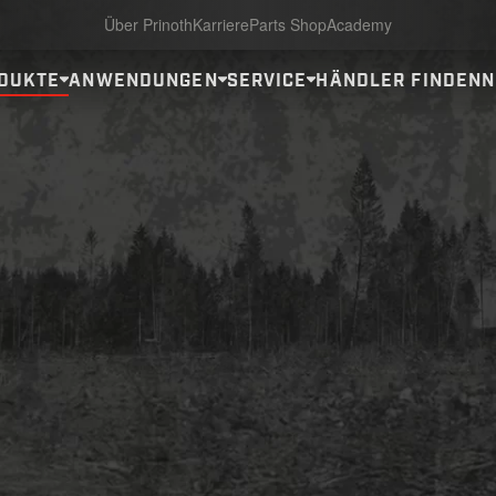
Über Prinoth
Karriere
Parts Shop
Academy
DUKTE
ANWENDUNGEN
SERVICE
HÄNDLER FINDEN
N