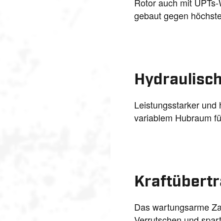
Rotor auch mit UPTs-W
gebaut gegen höchste
Hydraulisc
Leistungsstarker und 
variablem Hubraum fü
Kraftübert
Das wartungsarme Zahnrieme
Verrutschen und spart 