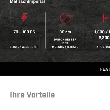
Metrisch
Imperial
70 – 180 PS
30 cm
1,600 / 
2,20
DURCHMESSER
DES
LEISTUNGSBEREICH
MULCHMATERIALS
ARBEITS
FEA
Ihre Vorteile