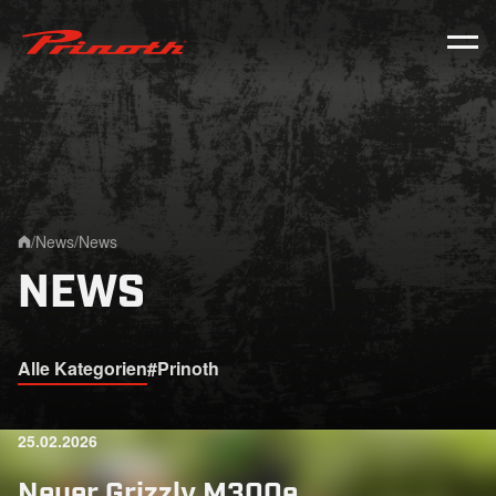
Prinoth - Corporate Website
/
News
/
News
Home
NEWS
Alle Kategorien
#Prinoth
25.02.2026
Neuer Grizzly M300e