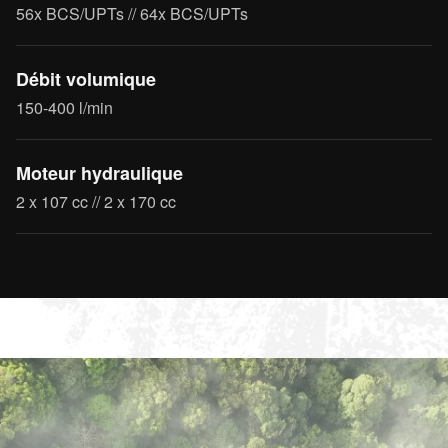
56x BCS/UPTs // 64x BCS/UPTs
Débit volumique
150-400 l/min
Moteur hydraulique
2 x 107 cc // 2 x 170 cc