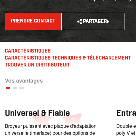
PRENDRE CONTACT
PARTAGER
CARACTÉRISTIQUES
CARACTÉRISTIQUES TECHNIQUES & TÉLÉCHARGEMENT
TROUVER UN DISTRIBUTEUR
Vos avantages
Universel & Fiable
Entra
Broyeur puissant avec plaque d'adaptation
Double e
universelle (interface) pour des options de
poly V et