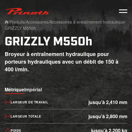
Prinoth - Corporate Website
/
Produits
/
Accessoires
/
Accessoires à entraînement hydraulique
/
Home
GRIZZLY M550h
GRIZZLY M550h
Broyeur à entraînement hydraulique pour
porteurs hydrauliques avec un débit de 150 à
400 l/min.
Métrique
Impérial
jusqu'à 2,410 mm
LARGEUR DE TRAVAIL
jusqu'à 2,800 mm
LARGEUR TOTALE
jusqu'à 2,200 kg
POIDS