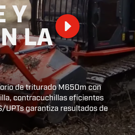
 Y
N LA
Play
sorio de triturado M650m con
lla, contracuchillas eficientes
S/UPTs garantiza resultados de