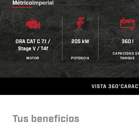
Métrico
Imperial
ORA CAT C 7.1 /
205 kW
360 l
Stage V / T4f
CAPACIDAD D
MOTOR
POTENCIA
TANQUE
VISTA 360°
CARAC
Tus beneficios