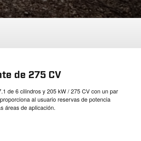
01:30
Mute
Settings
PIP
En
fu
nte de 275 CV
7.1 de 6 cilindros y 205 kW / 275 CV con un par
roporciona al usuario reservas de potencia
as áreas de aplicación.