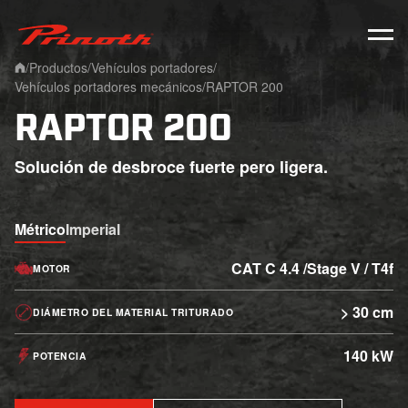
Prinoth - Corporate Website
/
Productos
/
Vehículos portadores
/
Home
Vehículos portadores mecánicos
/
RAPTOR 200
RAPTOR 200
Solución de desbroce fuerte pero ligera.
Métrico
Imperial
CAT C 4.4 /Stage V / T4f
MOTOR
> 30 cm
DIÁMETRO DEL MATERIAL TRITURADO
140 kW
POTENCIA