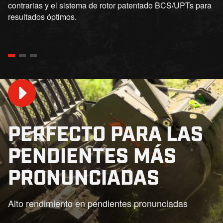
contrarias y el sistema de rotor patentado BCS/UPTs para
resultados óptimos.
PERFECTO PARA LAS
PENDIENTES MÁS
Play
PRONUNCIADAS
Alto rendimiento en pendientes pronunciadas
01:36