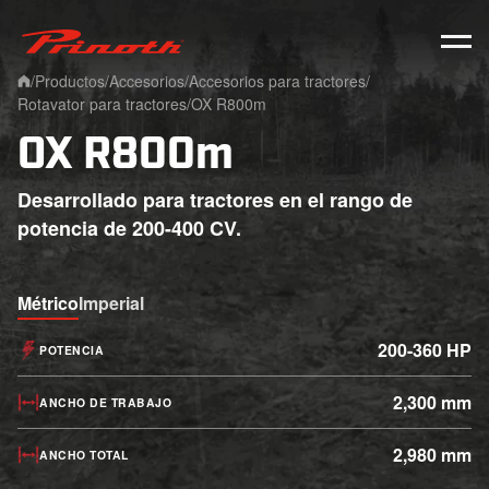
Prinoth - Corporate Website
/
Productos
/
Accesorios
/
Accesorios para tractores
/
Home
Rotavator para tractores
/
OX R800m
OX R800m
Desarrollado para tractores en el rango de
potencia de 200-400 CV.
Métrico
Imperial
200-360 HP
POTENCIA
2,300 mm
ANCHO DE TRABAJO
2,980 mm
ANCHO TOTAL