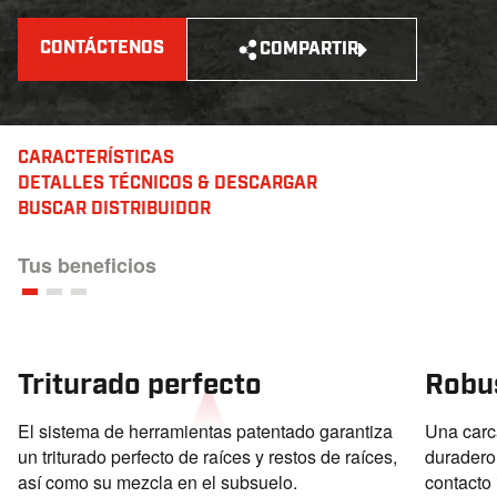
CONTÁCTENOS
COMPARTIR
CARACTERÍSTICAS
DETALLES TÉCNICOS
& DESCARGAR
BUSCAR DISTRIBUIDOR
Tus beneficios
Triturado perfecto
Robu
El sistema de herramientas patentado garantiza
Una carc
un triturado perfecto de raíces y restos de raíces,
duradero
así como su mezcla en el subsuelo.
contacto