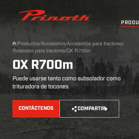
Prinoth - Corporate Website
PRODU
/
Productos
/
Accesorios
/
Accesorios para tractores
/
Home
Rotavator para tractores
/
OX R700m
OX R700m
Puede usarse tanto como subsolador como
trituradora de tocones.
CONTÁCTENOS
COMPARTIR