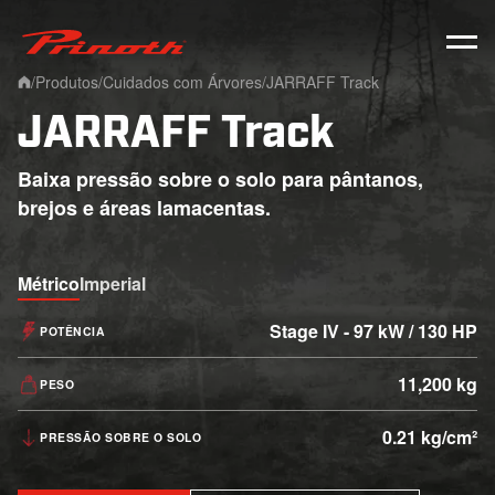
Prinoth - Corporate Website
/
Produtos
/
Cuidados com Árvores
/
JARRAFF Track
Home
JARRAFF Track
Baixa pressão sobre o solo para pântanos,
brejos e áreas lamacentas.
Métrico
Imperial
Stage IV - 97 kW / 130 HP
POTÊNCIA
11,200 kg
PESO
0.21 kg/cm²
PRESSÃO SOBRE O SOLO