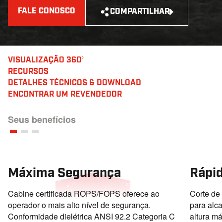
FALE CONOSCO
COMPARTILHAR
VISUALIZAÇÃO 360°
RECURSOS
DETALHES TÉCNICOS
& DOWNLOAD
ENCONTRAR UM REVENDEDOR
Seus benefícios
Máxima Segurança
Rápid
Cabine certificada ROPS/FOPS oferece ao
Corte de
operador o mais alto nível de segurança.
para alc
Conformidade dielétrica ANSI 92.2 Categoria C
altura má